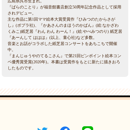
広島県呉市生まれ。
『ばらのことり』が福音館書店創立50周年記念作品として採用
されデビュー。
主な作品に第1回ママ絵本大賞受賞作『ひみつのたからさが
し』(ポプラ社)、『かあさんのまほうのかばん』(絵:なかざわ
くみこ)紙芝居『わん わん わーん！』(絵:やべみつのり) 紙芝居
『あーんして ははは』(以上、童心社)など多数。
音楽とお話がコラボした紙芝居コンサートをあちこちで開催
中。
『まんじゅうやのてるこさん』で第21回ピンポイント絵本コン
ペ優秀賞受賞(2020年)。本書は受賞作をもとに新たに描きおろ
したものです。