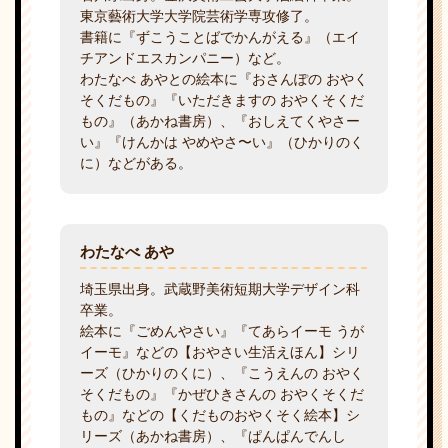
東京藝術大学大学院芸術学専攻修了。
書籍に『ずこうことばでかんがえる』（エイ
チアンドエスカンパニー）など。
わたなべ あやとの絵本に『おさんぽの おやく
そくだもの』『いただきますの おやくそくだ
もの』（あかね書房）、『おしえてくやさー
い』『けんかは やめやさ〜い』（ひかりのく
に）などがある。
わたなべ あや
埼玉県出身。武蔵野美術短期大学デザイン科
卒業。
絵本に『ごめんやさい』『てあらイーモ うが
イーモ』などの【おやさい生活えほん】シリ
ーズ（ひかりのくに）、『こうえんの おやく
そくだもの』『かぜひきさんの おやくそくだ
もの』などの【くだものおやくそく絵本】シ
リーズ（あかね書房）、『ぱんぱんでんし