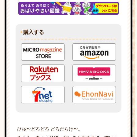
購入する
ひゅ〜どろどろ どろだらけ〜。