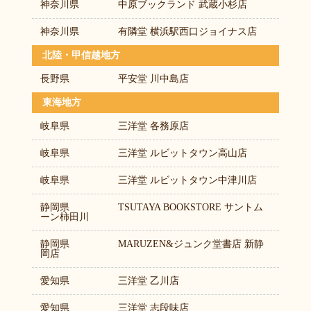
神奈川県
中原ブックランド 武蔵小杉店
神奈川県
有隣堂 横浜駅西口ジョイナス店
北陸・甲信越地方
長野県
平安堂 川中島店
東海地方
岐阜県
三洋堂 各務原店
岐阜県
三洋堂 ルビットタウン高山店
岐阜県
三洋堂 ルビットタウン中津川店
静岡県
TSUTAYA BOOKSTORE サントム
ーン柿田川
静岡県
MARUZEN&ジュンク堂書店 新静
岡店
愛知県
三洋堂 乙川店
愛知県
三洋堂 志段味店