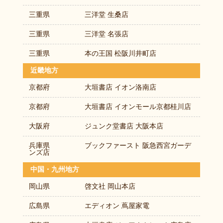
三重県
三洋堂 生桑店
三重県
三洋堂 名張店
三重県
本の王国 松阪川井町店
近畿地方
京都府
大垣書店 イオン洛南店
京都府
大垣書店 イオンモール京都桂川店
大阪府
ジュンク堂書店 大阪本店
兵庫県
ブックファースト 阪急西宮ガーデ
ンズ店
中国・九州地方
岡山県
啓文社 岡山本店
広島県
エディオン 蔦屋家電